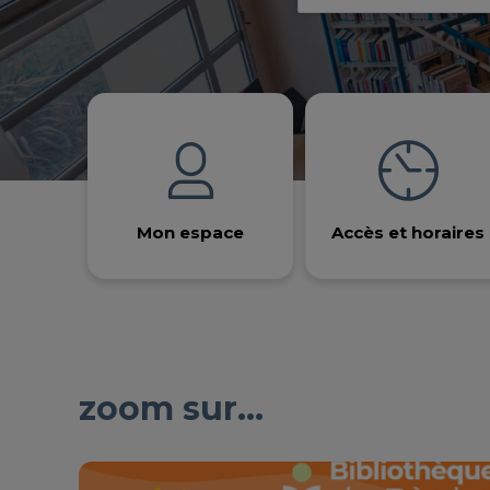
Quick search
All
Catalog
Agenda
Website page
Advanced search
Mon espace
Accès et horaires
zoom sur...