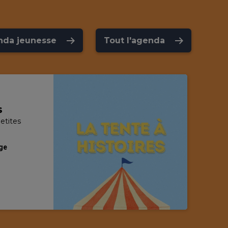
nda jeunesse
Tout l'agenda
s
etites
age