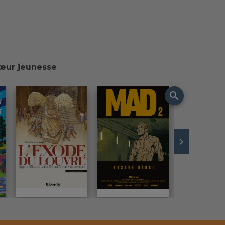
œur jeunesse
search