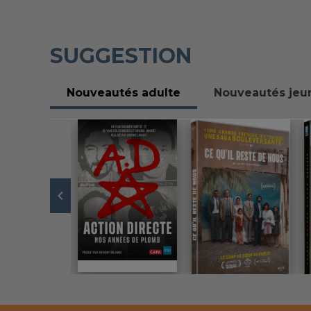
SUGGESTION
Nouveautés adulte
Nouveautés jeu
-
Slide
1
currently
focused