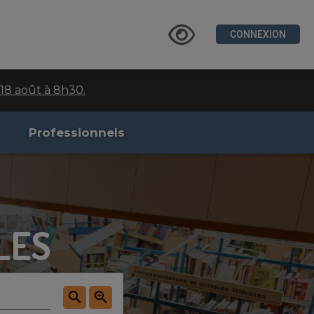
CONNEXION
18 août à 8h30.
Professionnels
LES
search
zoom_in
Start
Start