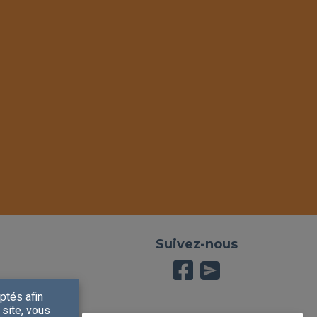
Suivez-nous
send
ptés afin
 site, vous