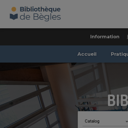
|
Information
Accueil
Pratiq
BI
Scenario choices
Catalog