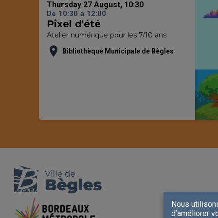
Thursday 27 August, 10:30
De
10:30
à
12:00
Pixel d'été
Atelier numérique pour les 7/10 ans
location_on
Bibliothèque Municipale de Bègles
Nous utilison
d’améliorer vo