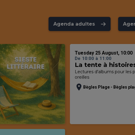
Agenda adultes
Age
Tuesday 25 August, 10:00
De
10:00
à
11:00
La tente à histoire
Lectures d'albums pour les p
oreilles
location_on
Bègles Plage - Bègles pl